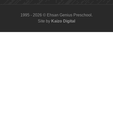
1995 - 2026 © Ehsan Genius Preschool.
Site by
Kaizo Digital