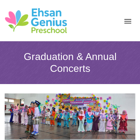
Graduation & Annual
Concerts