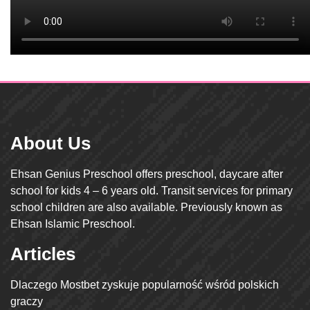
About Us
Ehsan Genius Preschool offers preschool, daycare after
school for kids 4 – 6 years old. Transit services for primary
school children are also available. Previously known as
Ehsan Islamic Preschool.
Articles
Dlaczego Mostbet zyskuje popularność wśród polskich
graczy